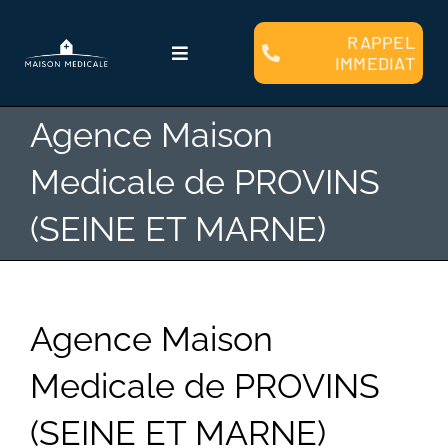
Passer
au
RAPPEL
Toggle
IMMEDIAT
contenu
Navigation
Qui sommes nous ?
Agence Maison
Medicale de PROVINS
Faire Construire
(SEINE ET MARNE)
Clients
Plans et Modèles
Agence Maison
Medicale de PROVINS
Financement
(SEINE ET MARNE)
Contact