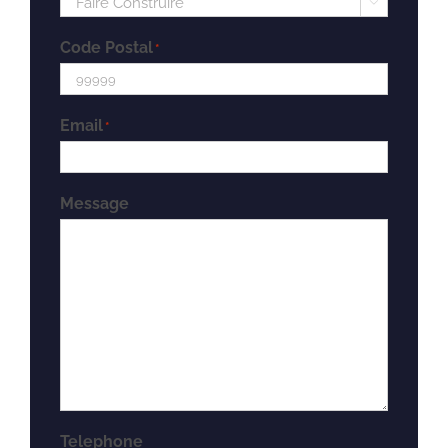

Code Postal
*
Email
*
Message
Telephone