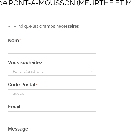
ale de PONT-À-MOUSSON (MEURTHE ET 
«
» indique les champs nécessaires
*
Nom
*
Vous souhaitez

Code Postal
*
Email
*
Message