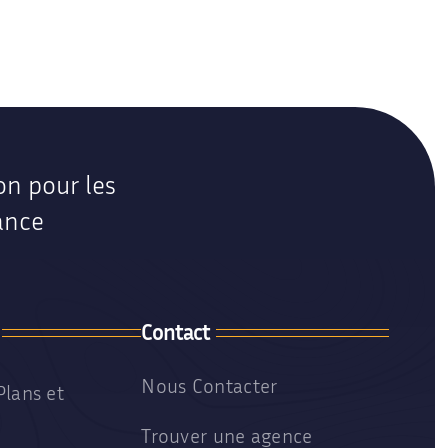
Clinique vétérinaire
Locaux médicaux contemporains
on pour les
ance
Contact
Nous Contacter
Plans et
Trouver une agence