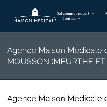
Passer
au
Qui sommes nous ?
contenu
Contact
Agence Maison Medicale 
MOUSSON (MEURTHE ET
Agence Maison Medical