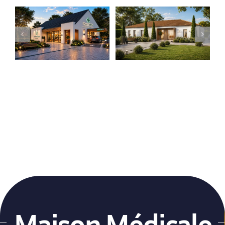
PharmaDrive
Clinique Dentaire
Locaux médicaux
Locaux médicaux
contemporains
Traditionnels
Maison Médicale