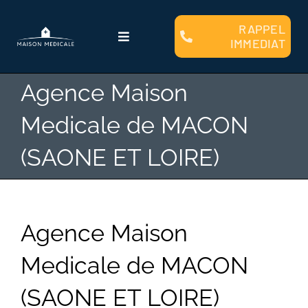
Passer
au
RAPPEL
Toggle
IMMEDIAT
contenu
Navigation
Qui sommes nous ?
Agence Maison
Medicale de MACON
Faire Construire
(SAONE ET LOIRE)
Clients
Plans et Modèles
Agence Maison
Medicale de MACON
Financement
(SAONE ET LOIRE)
Contact