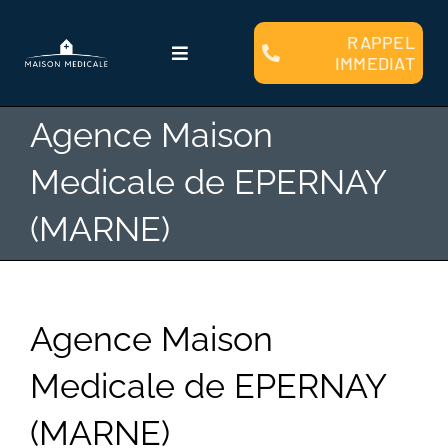
Passer
au
RAPPEL
Toggle
IMMEDIAT
contenu
Navigation
Qui sommes nous ?
Agence Maison
Medicale de EPERNAY
Faire Construire
(MARNE)
Clients
Plans et Modèles
Agence Maison
Medicale de EPERNAY
Financement
(MARNE)
Contact