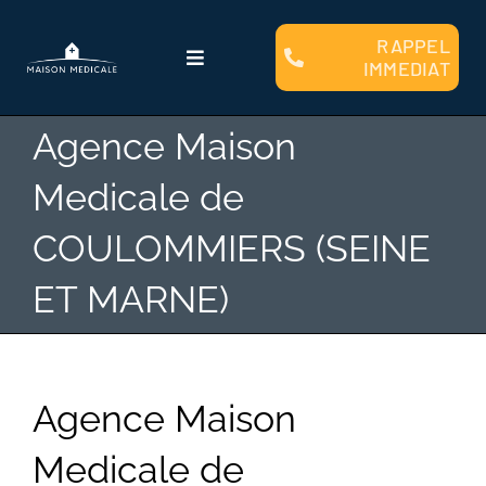
Passer
au
RAPPEL
Toggle
IMMEDIAT
contenu
Navigation
Qui sommes nous ?
Agence Maison
Medicale de
Faire Construire
COULOMMIERS (SEINE
Clients
ET MARNE)
Plans et Modèles
Agence Maison
Financement
Medicale de
Contact