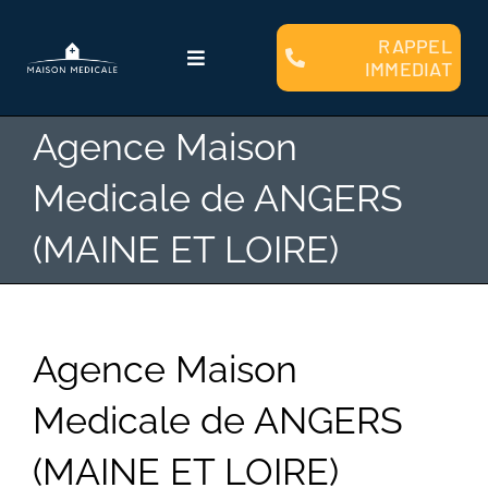
Passer
au
RAPPEL
Toggle
IMMEDIAT
contenu
Navigation
Qui sommes nous ?
Agence Maison
Medicale de ANGERS
Faire Construire
(MAINE ET LOIRE)
Clients
Plans et Modèles
Agence Maison
Medicale de ANGERS
Financement
(MAINE ET LOIRE)
Contact