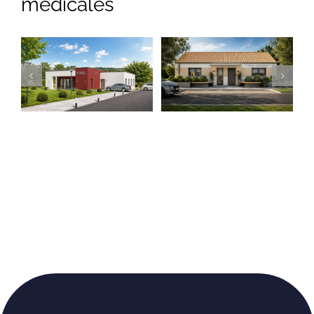
médicales
Cabinet médical
Cabinet
Contemporain
Kinésithérapie
Locaux médicaux
Locaux médicaux
contemporains
Traditionnels