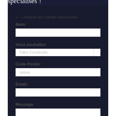
spécialisés !
«
» indique les champs nécessaires
*
Nom
*
Vous souhaitez

Code Postal
*
Email
*
Message