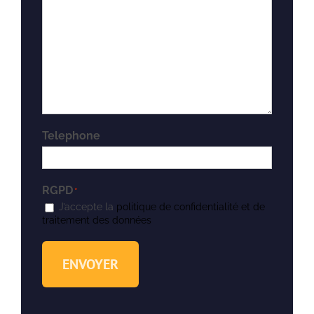
Telephone
RGPD
*
J’accepte la
politique de confidentialité et de
traitement des données
ENVOYER