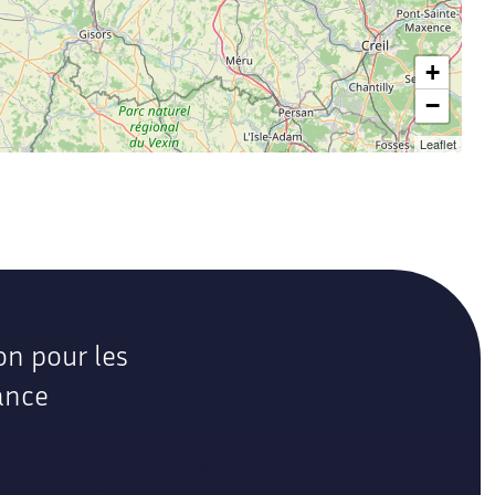
+
−
Leaflet
on pour les
ance