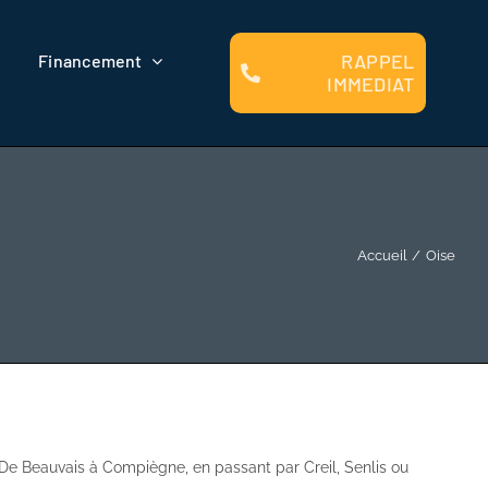
RAPPEL
Financement
IMMEDIAT
Accueil
Oise
De Beauvais à Compiègne, en passant par Creil, Senlis ou