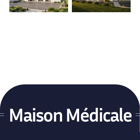
Hopital Privé de
Cabinet Dentaire
Proximité
Locaux médicaux
Locaux médicaux
contemporains
Traditionnels
Maison Médicale