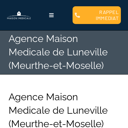
Passer
au
RAPPEL
Toggle
IMMEDIAT
contenu
Navigation
Qui sommes nous ?
Agence Maison
Medicale de Luneville
Faire Construire
(Meurthe-et-Moselle)
Clients
Plans et Modèles
Agence Maison
Medicale de Luneville
Financement
(Meurthe-et-Moselle)
Contact