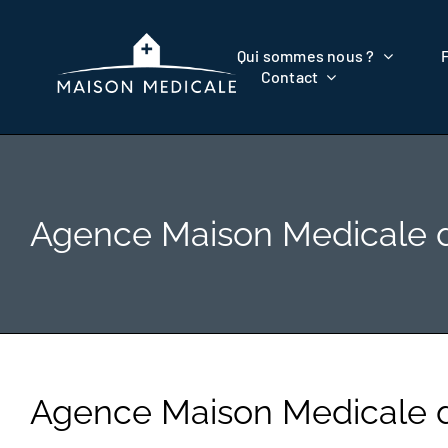
Passer
au
Qui sommes nous ?
contenu
Contact
Agence Maison Medicale 
Agence Maison Medicale 